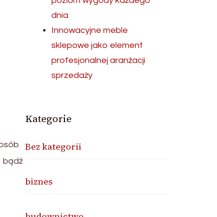
poziom wygody każdego
dnia
Innowacyjne meble
sklepowe jako element
profesjonalnej aranżacji
sprzedaży
Kategorie
posób
Bez kategorii
i bądź
biznes
budownictwo