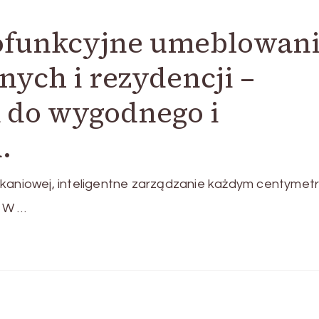
lofunkcyjne umeblowan
nych i rezydencji –
 do wygodnego i
.
zkaniowej, inteligentne zarządzanie każdym centyme
. W …