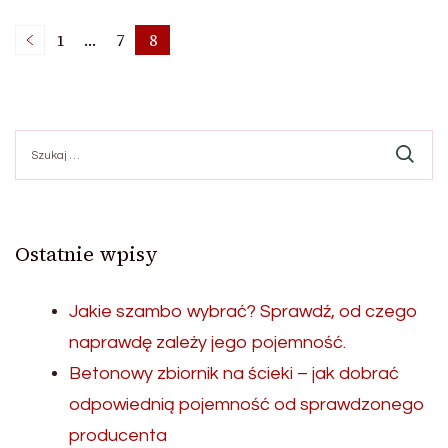
Nawigacja
1
…
7
8
Page
Page
Page
po
Szukaj:
wpisach
Ostatnie wpisy
Jakie szambo wybrać? Sprawdź, od czego
naprawdę zależy jego pojemność.
Betonowy zbiornik na ścieki – jak dobrać
odpowiednią pojemność od sprawdzonego
producenta