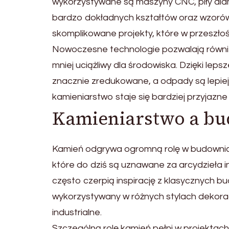
wykorzystywane są maszyny CNC, piły diame
bardzo dokładnych kształtów oraz wzorów.
skomplikowane projekty, które w przeszłoś
Nowoczesne technologie pozwalają również
mniej uciążliwy dla środowiska. Dzięki leps
znacznie zredukowane, a odpady są lepie
kamieniarstwo staje się bardziej przyjazne 
Kamieniarstwo a b
Kamień odgrywa ogromną rolę w budownictw
które do dziś są uznawane za arcydzieła in
często czerpią inspirację z klasycznych b
wykorzystywany w różnych stylach dekorac
industrialne.
Szczególną rolę kamień pełni w projektac