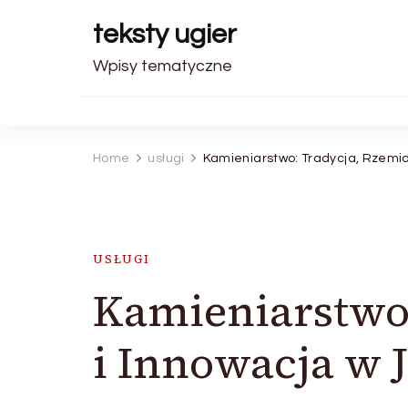
teksty ugier
Wpisy tematyczne
Home
usługi
Kamieniarstwo: Tradycja, Rzemio
USŁUGI
Kamieniarstwo:
i Innowacja w