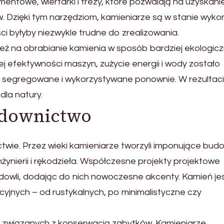
ntowe, wiertarki i frezy, które pozwalają na uzyskani
 Dzięki tym narzędziom, kamieniarze są w stanie wyk
ci byłyby niezwykle trudne do zrealizowania.
 na obrabianie kamienia w sposób bardziej ekologiczn
zej efektywności maszyn, zużycie energii i wody zostało
j segregowane i wykorzystywane ponownie. W rezultaci
dla natury.
udownictwo
ie. Przez wieki kamieniarze tworzyli imponujące budo
żynierii i rękodzieła. Współczesne projekty projektowe
udowli, dodając do nich nowoczesne akcenty. Kamień je
yjnych – od rustykalnych, po minimalistyczne czy
h związanych z konserwacją zabytków. Kamieniarze