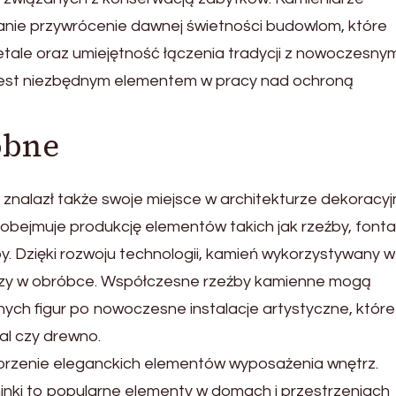
danie przywrócenie dawnej świetności budowlom, które
etale oraz umiejętność łączenia tradycji z nowoczesnym
 jest niezbędnym elementem w pracy nad ochroną
obne
alazł także swoje miejsce w architekturze dekoracyjn
bejmuje produkcję elementów takich jak rzeźby, fonta
. Dzięki rozwoju technologii, kamień wykorzystywany w
iejszy w obróbce. Współczesne rzeźby kamienne mogą
ych figur po nowoczesne instalacje artystyczne, które
tal czy drewno.
orzenie eleganckich elementów wyposażenia wnętrz.
inki to popularne elementy w domach i przestrzeniach