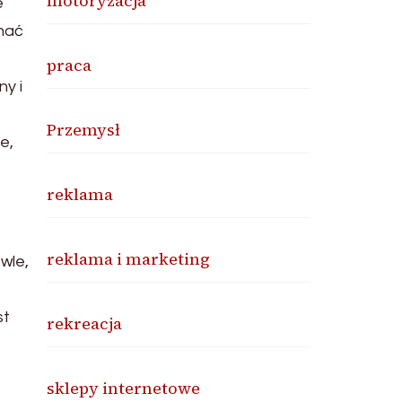
motoryzacja
e
onać
praca
y i
Przemysł
e,
reklama
reklama i marketing
wle,
st
rekreacja
sklepy internetowe