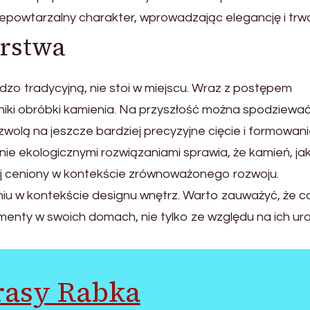
powtarzalny charakter, wprowadzając elegancję i trwa
arstwa
dzo tradycyjną, nie stoi w miejscu. Wraz z postępem
hniki obróbki kamienia. Na przyszłość można spodziewać
zwolą na jeszcze bardziej precyzyjne cięcie i formowan
ie ekologicznymi rozwiązaniami sprawia, że kamień, ja
iej ceniony w kontekście zrównoważonego rozwoju.
iu w kontekście designu wnętrz. Warto zauważyć, że c
enty w swoich domach, nie tylko ze względu na ich uro
rasy Rabka