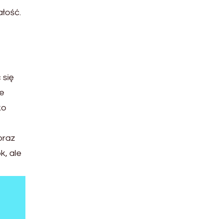
łość.
 się
ie
ko
oraz
k, ale