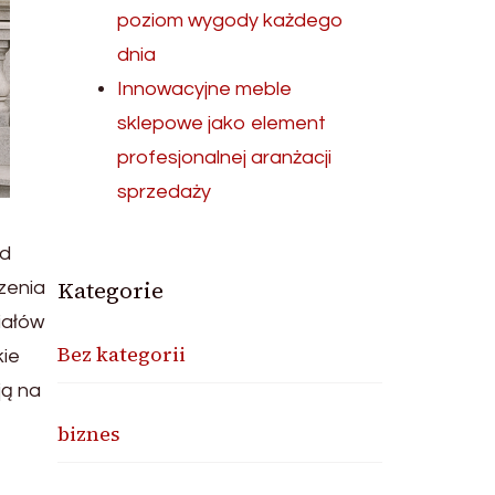
poziom wygody każdego
dnia
Innowacyjne meble
sklepowe jako element
profesjonalnej aranżacji
sprzedaży
Od
Kategorie
zenia
iałów
Bez kategorii
kie
ją na
biznes