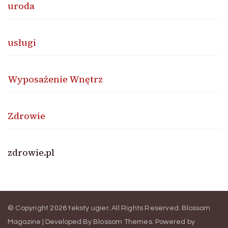
uroda
usługi
Wyposażenie Wnętrz
Zdrowie
zdrowie.pl
© Copyright 2026
teksty ugier
. All Rights Reserved.
Blossom
Magazine | Developed By
Blossom Themes
.
Powered by