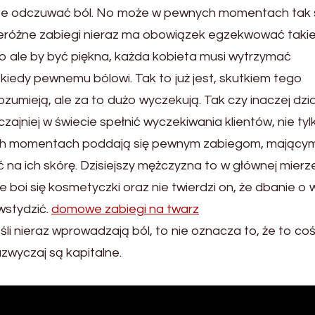
ze odczuwać ból. No może w pewnych momentach tak 
eróżne zabiegi nieraz ma obowiązek egzekwować taki
no ale by być piękna, każda kobieta musi wytrzymać
kiedy pewnemu bólowi. Tak to już jest, skutkiem tego
ozumieją, ale za to dużo wyczekują. Tak czy inaczej dzi
ajniej w świecie spełnić wyczekiwania klientów, nie tyl
ych momentach poddają się pewnym zabiegom, mający
na ich skórę. Dzisiejszy mężczyzna to w głównej mierz
 boi się kosmetyczki oraz nie twierdzi on, że dbanie o
wstydzić.
domowe zabiegi na twarz
śli nieraz wprowadzają ból, to nie oznacza to, że to co
azwyczaj są kapitalne.