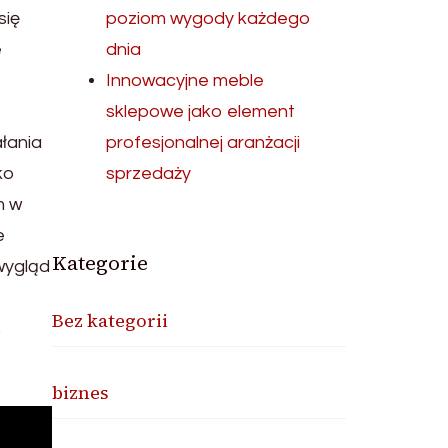
się
poziom wygody każdego
e
dnia
Innowacyjne meble
sklepowe jako element
ałania
profesjonalnej aranżacji
ko
sprzedaży
m w
e
Kategorie
 wygląd
Bez kategorii
ś
biznes