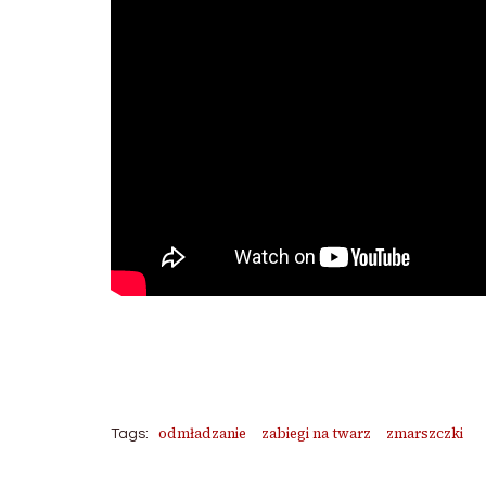
odmładzanie
zabiegi na twarz
zmarszczki
Tags: