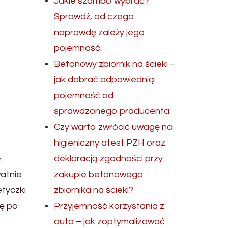
Jakie szambo wybrać?
Sprawdź, od czego
naprawdę zależy jego
pojemność.
Betonowy zbiornik na ścieki –
jak dobrać odpowiednią
pojemność od
sprawdzonego producenta
Czy warto zwrócić uwagę na
higieniczny atest PZH oraz
e
deklaracją zgodności przy
atnie
zakupie betonowego
etyczki
zbiornika na ścieki?
ię po
Przyjemność korzystania z
auta – jak zoptymalizować