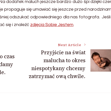
 Na dodatek maluch jeszcze bardzo dużo śpi dzięki cz
je propaguje się umawiać się jeszcze przed narodzinam
niej odszukać odpowiedniego dla nas fotografa. Jeśli
ć się i znaleźć
zdjęcia Sobie Jestem
.
Next Article
Przyjście na świat
o czas
malucha to okres
ądamy
niespotykany chcemy
le.
zatrzymać ową chwile.