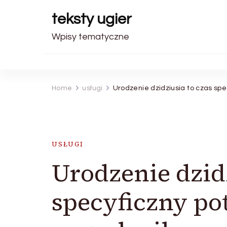
teksty ugier
Wpisy tematyczne
Home
usługi
Urodzenie dzidziusia to czas sp
USŁUGI
Urodzenie dzidz
specyficzny p