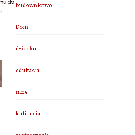
emu da
budownictwo
i
Dom
dziecko
edukacja
inne
kulinaria