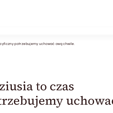
ecyficzny potrzebujemy uchować ową chwile.
iusia to czas
otrzebujemy uchowa