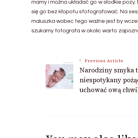
mamy i można układać go w słodkie pozy.
się go bez kłopotu sfotografować. Na ses
maluszka wobec tego ważne jest by wcześ
szukamy fotografa w okolic warto zapozna
Post
Previous Article
Narodziny smyka t
Navigation
niespotykany poż
uchować ową chwi