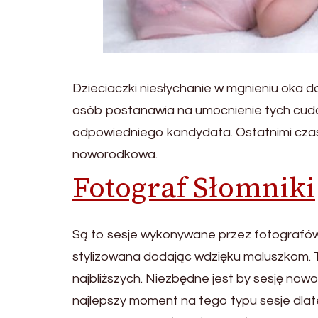
Dzieciaczki niesłychanie w mgnieniu oka do
osób postanawia na umocnienie tych cudow
odpowiedniego kandydata. Ostatnimi czasy
noworodkowa.
Fotograf Słomniki
Są to sesje wykonywane przez fotografów 
stylizowana dodając wdzięku maluszkom. T
najbliższych. Niezbędne jest by sesję no
najlepszy moment na tego typu sesje dla