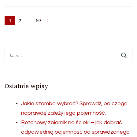
Nawigacja
1
2
…
59
Page
Page
Page
po
Szukaj:
wpisach
Ostatnie wpisy
Jakie szambo wybrać? Sprawdź, od czego
naprawdę zależy jego pojemność.
Betonowy zbiornik na ścieki – jak dobrać
odpowiednią pojemność od sprawdzonego