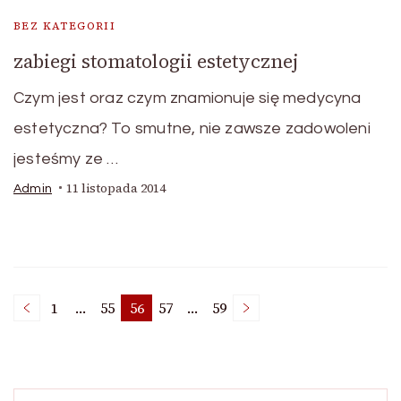
BEZ KATEGORII
zabiegi stomatologii estetycznej
Czym jest oraz czym znamionuje się medycyna
estetyczna? To smutne, nie zawsze zadowoleni
jesteśmy ze …
11 listopada 2014
Admin
Nawigacja
1
…
55
56
57
…
59
Page
Page
Page
Page
Page
po
Szukaj: