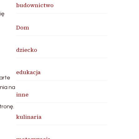
budownictwo
ię
Dom
dziecko
edukacja
parte
nia na
inne
tronę.
kulinaria