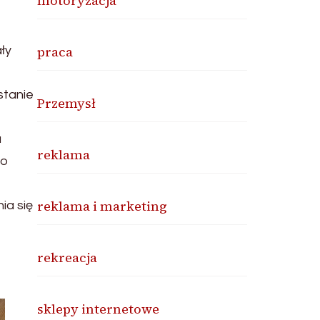
motoryzacja
praca
ły
stanie
Przemysł
a
reklama
ko
reklama i marketing
ia się
rekreacja
sklepy internetowe