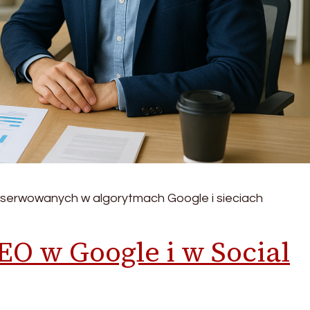
bserwowanych w algorytmach Google i sieciach
EO w Google i w Social