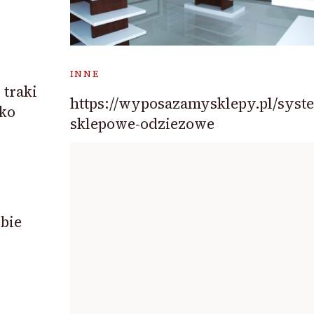
INNE
traki
https://wyposazamysklepy.pl/syst
rko
sklepowe-odziezowe
bie